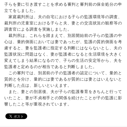
子らを妻に引き渡すことを求める審判と審判前の保全処分の申
立てをしました。
家庭裁判所は、夫の自宅における子らの監護環境等の調査、
裁判所の児童室における子らと夫、妻との交流状況の観察等の
調査官による調査を実施しました。
裁判所は、これらを踏まえて、別居開始前の子らの監護の中
心は、量的側面においては妻であったが、監護の質的側面を考
慮すると、妻を監護者に指定する判断にはならないとし、夫の
監護状況に問題はなく、妻が監護者になると生活環境を大きく
変えてしまう結果になるので、子らの生活の安定等から、夫を
監護者と定めるのが相当であると判断しました。
この審判では、別居前の子の監護者の認定について、量的と
質的とを分け、量的には妻であるが質的には妻とはいえないと
判断した点は、新しいといえます。
また、妻との別居後、夫が子らの監護養育をきちんと行って
いたこと、妻が不貞相手との関係を続けたことが子の監護に影
響したこと等が重視されています。