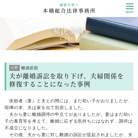
解決事例
CASES
分野
離婚原因
夫が離婚訴訟を取り下げ、夫婦関係を
修復することになった事例
依頼者（妻）と夫との間には、まだ幼い子がおりましたが、
喧嘩の末、夫は家を出て別居しました。
夫から妻に離婚調停の申立てがありましたが、妻はまだ幼い
子の養育等を考えて、離婚に応ずる気持ちにはなれず、調停は
不成立になりました。
その後、夫から妻に対し離婚の訴訟が提起されましたが、夫