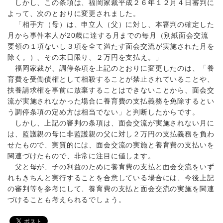
しかし、この条項は、福岡家裁平成２６年１２月４日審判に
よって、次のとおりに変更されました。
「相手方（母）は、申立人（父）に対し、本審判の確定した
月から事件本人が20歳に達する月までの毎月（別紙面会交流
要領の１項ないし３項を全て満たす面会交流が実施された月を
除く。）、その末日限り、２万円を支払え。」
福岡家裁が、調停条項を上記のとおりに変更したのは、「養
育費を受働債権として相殺することが禁止されていることや、
扶養請求権を事前に放棄することはできないことから、面会交
流が実施されなかった場合に養育費の支払義務を免除するとい
う調停条項の定め方は相当でない」と判断したからです。
しかし、上記の審判の条項は、面会交流が実施されない月に
は、監護親の母に非監護親の父に対し２万円の支払義務を負わ
せたもので、実質的には、面会交流の実施と養育費の支払いを
関連づけたもので、非常に注目に値します。
父と母が、子の利益のために養育費の支払と面会交流をいず
れもきちんと実行することを合意している場合には、今後上記
の審判等を参考にして、養育費の支払と面会交流の実施を関連
づけることも考えられるでしょう。