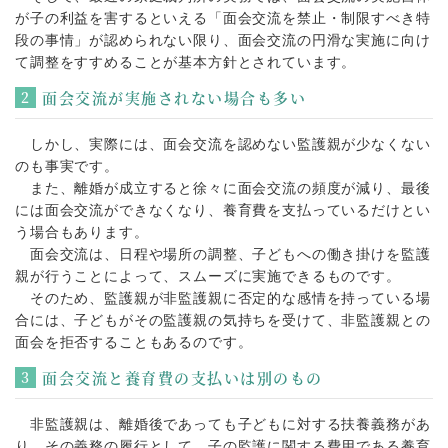
が子の利益を害するといえる「面会交流を禁止・制限すべき特
段の事情」が認められない限り、面会交流の円滑な実施に向け
て調整をすすめることが基本方針とされています。
面会交流が実施されない場合も多い
しかし、実際には、面会交流を認めない監護親が少なくない
のも事実です。
また、離婚が成立すると徐々に面会交流の頻度が減り、最後
には面会交流ができなくなり、養育費を支払っているだけとい
う場合もあります。
面会交流は、日程や場所の調整、子どもへの働き掛けを監護
親が行うことによって、スムーズに実施できるものです。
そのため、監護親が非監護親に否定的な感情を持っている場
合には、子どもがその監護親の気持ちを受けて、非監護親との
面会を拒否することもあるのです。
面会交流と養育費の支払いは別のもの
非監護親は、離婚後であっても子どもに対する扶養義務があ
り、その義務の履行として、子の監護に関する費用である養育