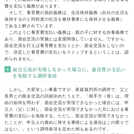
費を支払う義務があります。
そして、養育費の負担義務は、生活保持義務（自分の生活を
保持するのと同程度の生活を被扶養者にも保持させる義務）
であると解されています。
このように養育費支払い義務は、親の子に対する扶養義務で
あり、面会交流の実施とは直接関係していません。ですから、
面会交流を行えば養育費を支払うとか、面会交流をしないの
で、決定した養育費の支払いをストップするということは、認
められません。
面会交流が実現しなかった場合に、養育費の支払い
を免除する調停条項
しかし、大変珍しい事案ですが、家庭裁判所の調停で、父と
長男との面会交流の詳細決めたうえで、「相手方（母）は、理
由の如何を問わず、面会交流が実現できなかった場合には、申
立人（父）に対し、面会交流が実現できなかった月における養
育費の支払いを免除する。ただし、面会交流が実現できなかっ
たことが、申立人の責めに帰する事情による場合はこの限りで
はない。」という調停条項を定めた例もあるのです。