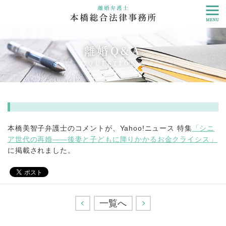
離婚Q&A
QUESTION
本橋美智子弁護士のコメントが、Yahoo!ニュース 特集
「シニ
ア世代の再婚――後妻と子どもに降りかかるお金クライシス」
に掲載されました。
<
一覧へ
>