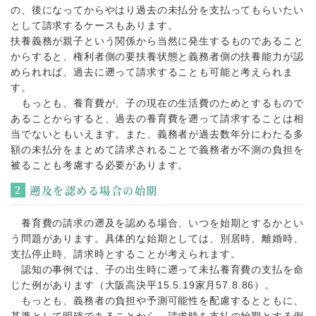
の、後になってからやはり過去の未払分を支払ってもらいたい
として請求するケースもあります。
扶養義務が親子という関係から当然に発生するものであること
からすると、権利者側の要扶養状態と義務者側の扶養能力が認
められれば、過去に遡って請求することも可能と考えられま
す。
もっとも、養育費が、子の現在の生活費のためとするもので
あることからすると、過去の養育費を遡って請求することは相
当でないともいえます。また、義務者が過去数年分にわたる多
額の未払分をまとめて請求されることで義務者が不測の負担を
被ることも考慮する必要があります。
遡及を認める場合の始期
養育費の請求の遡及を認める場合、いつを始期とするかとい
う問題があります。具体的な始期としては、別居時、離婚時、
支払停止時、請求時とすることが考えられます。
認知の事例では、子の出生時に遡って未払養育費の支払を命
じた例があります（大阪高決平15.5.19家月57.8.86）。
もっとも、義務者の負担や予測可能性を配慮するとともに、