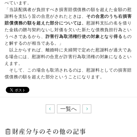
べています。
「当該配偶者が負担すべき損害賠償債務の額を超えた金額の慰
謝料を支払う旨の合意がされたときは、
その合意のうち右損害
賠償債務の額を超えた部分については、
慰謝料支払の名を借り
た金銭の贈与契約ないし対価を欠いた新たな債務負担行為とい
うべきであるから、
詐害行為取消権行使の対象となり得る
もの
と解するのが相当である。」
以上からすれば、離婚時に夫婦間で定めた慰謝料が過大であ
る場合には、慰謝料の合意が詐害行為取消権の対象になるとい
えます。
そして、この場合も取消されるのは、慰謝料としての損害賠
償債務の額を超えた部分ということになります。
<
一覧へ
>
財産分与のその他の記事