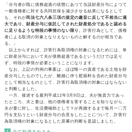
「分与者が既に債務超過の状態にあつて当該財産分与によつて
一般債権者に対する共同担保を減少させる結果になるとして
も、それが
民法七六八条三項の規定の趣旨に反して不相当に過
大であり、財産分与に仮託してされた財産処分であると認める
に足りるような特段の事情のない限り、
詐害行為として、債権
者による取消の対象となりえないものと解するのが相当であ
る。」
以上からすれば、詐害行為取消権の対象になるためには、単
に財産分与において夫が債務超過であるというだけでは足り
ず、特段の事情が必要ということになります。
なお、上記の判例の事案は、ほぼ唯一の資産である土地を財
産分与したものでしたが、離婚に伴う慰藉料を含めた財産分与
として相当なものとして、詐害行為取消権の対象にはならない
と判断しました。
一方、後述する最判平成12年3月9日は、夫が無資力であっ
たところ、夫と妻は、他の債権者を害することを知りながら、
夫が妻に対し、生活費補助としてＹが再婚するまで毎月一〇万
円を支払うという財産分与の合意をしたことについて、詐害行
為取消権の対象になるとした原審の判断を是認しました。
全て取消されるか