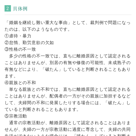
具体例
「婚姻を継続し難い重大な事由」として、裁判例で問題になっ
たのは、以下のようなものです。
①虐待・暴力
②怠惰、勤労意欲の欠如
③性格の不一致
多少の性格の不一致では、直ちに離婚原因として認定される
ことはありませんが、別居の有無や修復の可能性、未成熟子の
有無などにより、「破たん」していると判断されることもあり
ます。
④親族との不和
単なる親族との不和では、直ちに離婚原因として認定される
ことはありませんが、配偶者の一方がその親族に加担するなど
して、夫婦間の不和に発展したりする場合には、「破たん」し
ていると判断されることもあります。
⑤宗教活動
通常の宗教活動が、離婚原因として認定されることはありま
せんが、夫婦の一方が宗教活動に過度に専念して、夫婦の共同